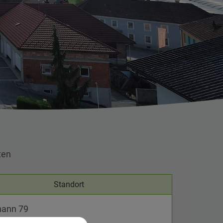
ten
Standort
hann 79
t. Peter in der Au