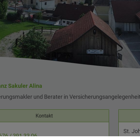
anz Sakuler Alina
erungsmakler und Berater in Versicherungsangelegenhei
Kontakt
St. Jo
676 / 391 33 06
3352 S