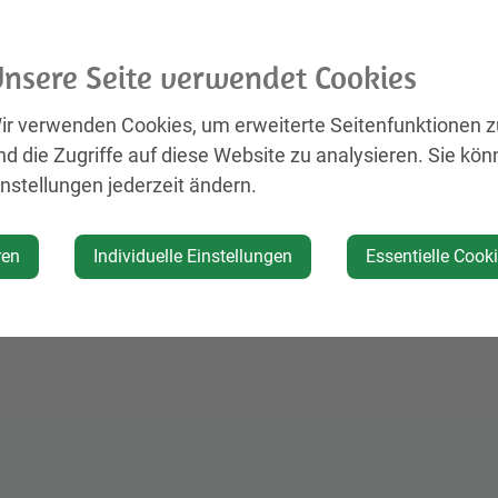
lina.sakuler@versfinanz.at
ttps://www.versfinanz.at/standort/sakuler-
nsere Seite verwendet Cookies
lina/
ir verwenden Cookies, um erweiterte Seitenfunktionen 
nd die Zugriffe auf diese Website zu analysieren. Sie kön
Öffnungszeiten
instellungen jederzeit ändern.
elefonischer Vereinbarung
ren
Individuelle Einstellungen
Essentielle Cook