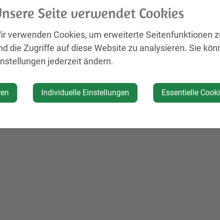
rdi@simonebraeu.at
nsere Seite verwendet Cookies
ww.simonebraeu.at
ir verwenden Cookies, um erweiterte Seitenfunktionen 
nd die Zugriffe auf diese Website zu analysieren. Sie kön
Öffnungszeiten
instellungen jederzeit ändern.
:00 – 19:00 Uhr
ren
Individuelle Einstellungen
Essentielle Cook
i 8:00 – 12:00 Uhr
0 – 12:00 Uhr & 16:00 – 19:00 Uhr