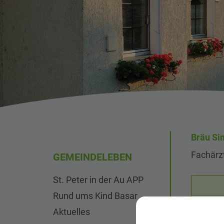
Bräu Si
Fachärzt
GEMEINDELEBEN
St. Peter in der Au APP
Rund ums Kind Basar
Aktuelles
0