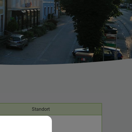
Standort
egur-Platz 6
t. Peter in der Au