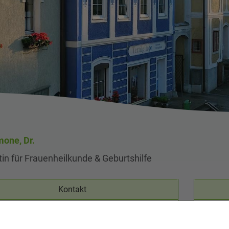
mone, Dr.
in für Frauenheilkunde & Geburtshilfe
Kontakt
Graf-S
7477 42 221
3352 S