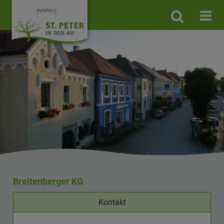
Site
search
toggle
Breitenberger KG
Kontakt