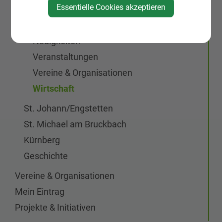
Gemeinde, Geschichte, Gebiete
Essentielle Cookies akzeptieren
St. Peter Markt & Dorf
Neuigkeiten
Veranstaltungen
Vereine & Organisationen
Wirtschaft
St. Johann/Engstetten
St. Michael am Bruckbach
Kürnberg
Geschichte
Vereine & Organisationen
Mein Eintrag
Projekte & Initiativen