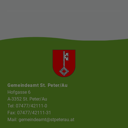
Gemeindeamt St. Peter/Au
Hofgasse 6
A-3352 St. Peter/Au
Tel: 07477/42111-0
Fax: 07477/42111-31
Mail:
gemeindeamt@stpeterau.at