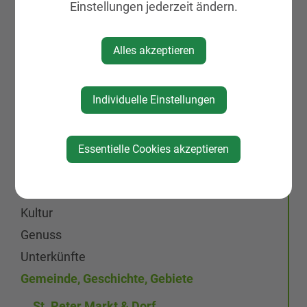
GEMEINDELEBEN
Einstellungen jederzeit ändern.
St. Peter in der Au APP
Alles akzeptieren
Rund ums Kind Basar
Aktuelles
Individuelle Einstellungen
Galerien
Leben & Wohnen
KIRTAG
Essentielle Cookies akzeptieren
Wirtschaft
Natur, Sport & Erholung
Kultur
Genuss
Unterkünfte
Gemeinde, Geschichte, Gebiete
St. Peter Markt & Dorf