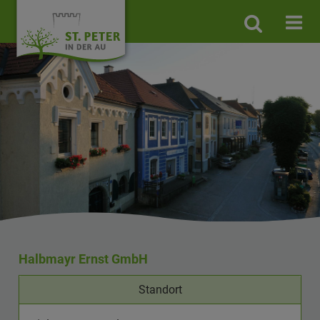
Site
search
toggle
Halbmayr Ernst GmbH
Standort