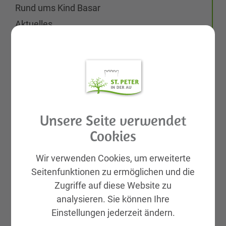
Rund ums Kind Basar
Aktuelles
Galerien
Leben & Wohnen
KIRTAG
Wirtschaft
Natur, Sport & Erholung
Unsere Seite verwendet
Kultur
Cookies
Genuss
Unterkünfte
Wir verwenden Cookies, um erweiterte
Gemeinde, Geschichte, Gebiete
Seitenfunktionen zu ermöglichen und die
Zugriffe auf diese Website zu
St. Peter Markt & Dorf
analysieren. Sie können Ihre
Neuigkeiten
Einstellungen jederzeit ändern.
Veranstaltungen