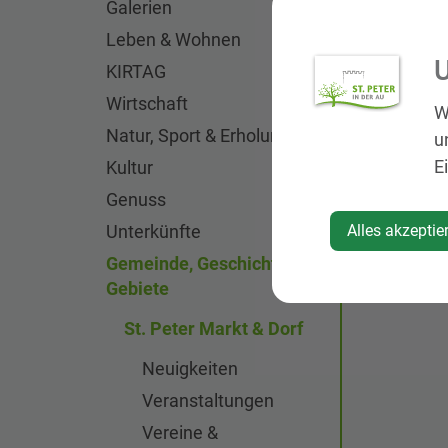
Galerien
Leben & Wohnen
U
KIRTAG
Wirtschaft
W
Natur, Sport & Erholung
u
E
Kultur
Genuss
Unterkünfte
Alles akzeptie
Gemeinde, Geschichte,
Gebiete
St. Peter Markt & Dorf
Neuigkeiten
Veranstaltungen
Vereine &