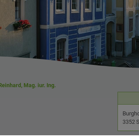
einhard, Mag. iur. Ing.
Burgho
3352 S