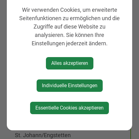
KIRTAG
Wir verwenden Cookies, um erweiterte
Seitenfunktionen zu ermöglichen und die
Wirtschaft
Zugriffe auf diese Website zu
Natur, Sport & Erholung
analysieren. Sie können Ihre
Kultur
Einstellungen jederzeit ändern.
Genuss
Unterkünfte
Alles akzeptieren
Gemeinde, Geschichte, Gebiete
St. Peter Markt & Dorf
Individuelle Einstellungen
Neuigkeiten
Veranstaltungen
Essentielle Cookies akzeptieren
Vereine & Organisationen
Wirtschaft
St. Johann/Engstetten