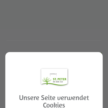
GEMEINDELEBEN
St. Peter in der Au APP
Rund ums Kind Basar
Aktuelles
Unsere Seite verwendet
Galerien
Cookies
Leben & Wohnen