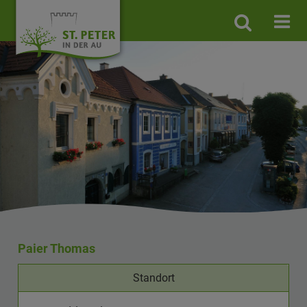
Site
search
toggle
Paier Thomas
Standort