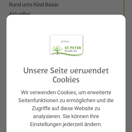
Rund ums Kind Basar
Aktuelles
Galerien
Leben & Wohnen
KIRTAG
Wirtschaft
Natur, Sport & Erholung
Unsere Seite verwendet
Kultur
Cookies
Genuss
Unterkünfte
Wir verwenden Cookies, um erweiterte
Gemeinde, Geschichte, Gebiete
Seitenfunktionen zu ermöglichen und die
Zugriffe auf diese Website zu
St. Peter Markt & Dorf
analysieren. Sie können Ihre
Neuigkeiten
Einstellungen jederzeit ändern.
Veranstaltungen