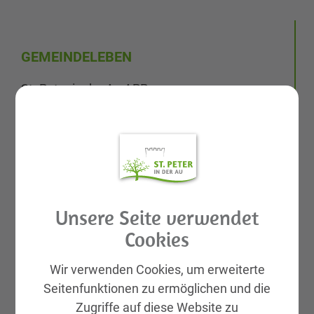
GEMEINDELEBEN
St. Peter in der Au APP
Rund ums Kind Basar
Aktuelles
Galerien
Leben & Wohnen
KIRTAG
Unsere Seite verwendet
Wirtschaft
Cookies
Natur, Sport & Erholung
Kultur
Wir verwenden Cookies, um erweiterte
Seitenfunktionen zu ermöglichen und die
Genuss
Zugriffe auf diese Website zu
Unterkünfte