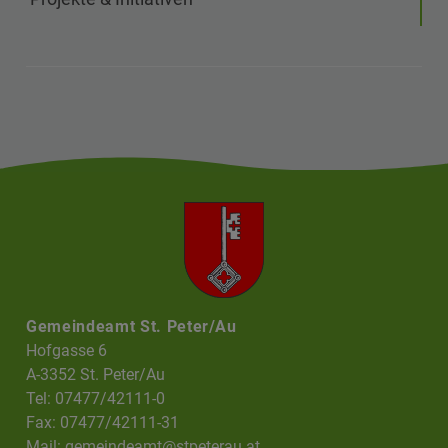
Gemeindeamt St. Peter/Au
Hofgasse 6
A-3352 St. Peter/Au
Tel: 07477/42111-0
Fax: 07477/42111-31
Mail:
gemeindeamt@stpeterau.at