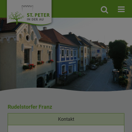
Site
search
toggle
Rudelstorfer Franz
Kontakt