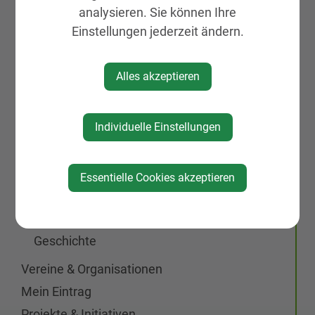
analysieren. Sie können Ihre
Gemeinde, Geschichte, Gebiete
Einstellungen jederzeit ändern.
St. Peter Markt & Dorf
Alles akzeptieren
Neuigkeiten
Veranstaltungen
Vereine & Organisationen
Individuelle Einstellungen
Wirtschaft
St. Johann/Engstetten
Essentielle Cookies akzeptieren
St. Michael am Bruckbach
Kürnberg
Geschichte
Vereine & Organisationen
Mein Eintrag
Projekte & Initiativen