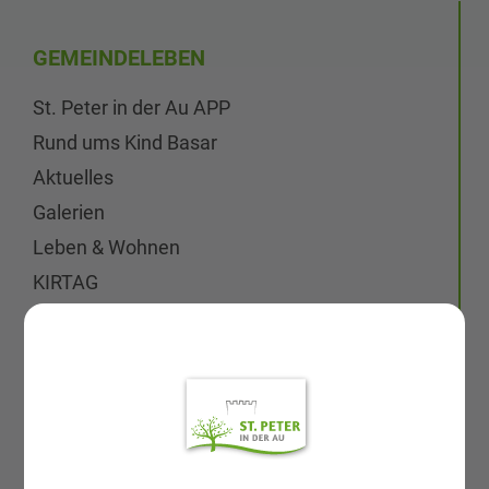
up_ausfüllbar.pdf
GEMEINDELEBEN
St. Peter in der Au APP
Rund ums Kind Basar
Aktuelles
Galerien
Leben & Wohnen
KIRTAG
Wirtschaft
Firmenverzeichnis
Wirtschaftsförderung
Start-up Guide
Verein "König in St. Peter"