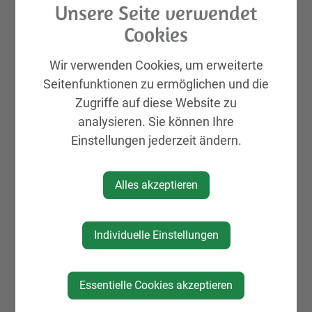
Unternehmer​​serviceportal
Unsere Seite verwendet
Cookies
Jobs
Dein Firmeneintrag
Wir verwenden Cookies, um erweiterte
Natur, Sport & Erholung
Seitenfunktionen zu ermöglichen und die
Kultur
Zugriffe auf diese Website zu
analysieren. Sie können Ihre
Genuss
Einstellungen jederzeit ändern.
Unterkünfte
Gemeinde, Geschichte, Gebiete
Alles akzeptieren
Vereine & Organisationen
Mein Eintrag
Individuelle Einstellungen
Projekte & Initiativen
Essentielle Cookies akzeptieren