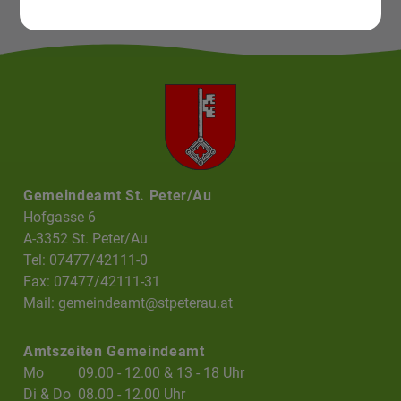
Gemeindeamt St. Peter/Au
Hofgasse 6
A-3352 St. Peter/Au
Tel: 07477/42111-0
Fax: 07477/42111-31
Mail:
gemeindeamt@stpeterau.at
Amtszeiten Gemeindeamt
Mo
09.00 - 12.00 & 13 - 18 Uhr
Di & Do
08.00 - 12.00 Uhr